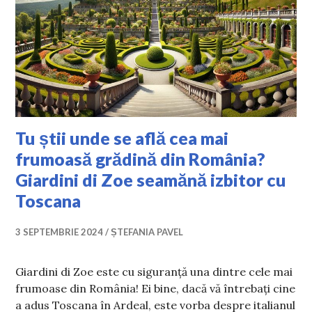
Tu știi unde se află cea mai
frumoasă grădină din România?
Giardini di Zoe seamănă izbitor cu
Toscana
3 SEPTEMBRIE 2024
ȘTEFANIA PAVEL
Giardini di Zoe este cu siguranță una dintre cele mai
frumoase din România! Ei bine, dacă vă întrebați cine
a adus Toscana în Ardeal, este vorba despre italianul