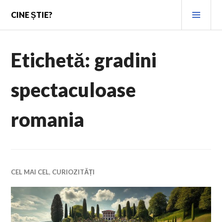
Skip
PRI
CINE ȘTIE?
to
MEN
content
Etichetă:
gradini
spectaculoase
romania
CEL MAI CEL
,
CURIOZITĂȚI