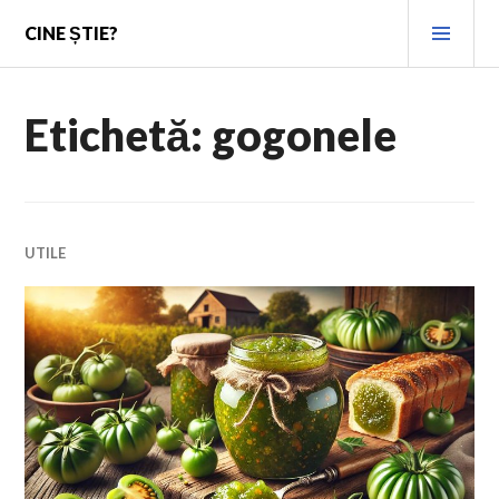
Skip
PRI
CINE ȘTIE?
to
MEN
content
Etichetă:
gogonele
UTILE