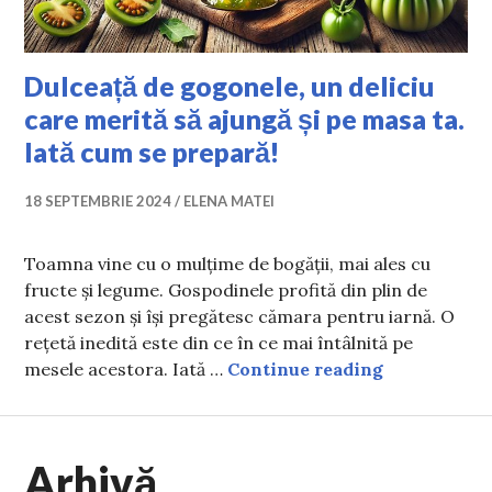
Dulceață de gogonele, un deliciu
care merită să ajungă și pe masa ta.
Iată cum se prepară!
18 SEPTEMBRIE 2024
ELENA MATEI
Toamna vine cu o mulțime de bogății, mai ales cu
fructe și legume. Gospodinele profită din plin de
acest sezon și își pregătesc cămara pentru iarnă. O
rețetă inedită este din ce în ce mai întâlnită pe
Dulceață de 
mesele acestora. Iată …
Continue reading
Arhivă