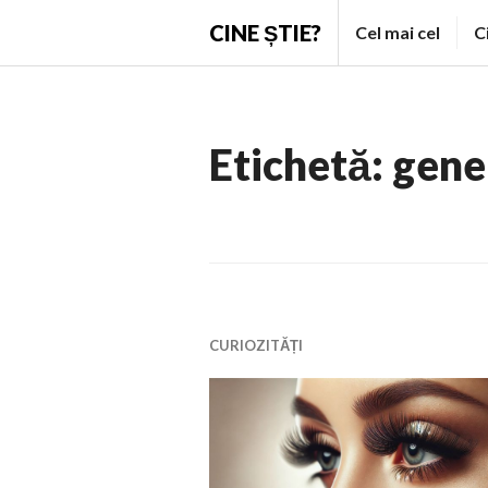
Skip
CINE ȘTIE?
Cel mai cel
C
to
content
Etichetă:
gene
CURIOZITĂȚI