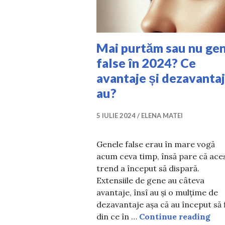
Mai purtăm sau nu ge
false în 2024? Ce
avantaje și dezavanta
au?
5 IULIE 2024
ELENA MATEI
Genele false erau în mare vogă
acum ceva timp, însă pare că ace
trend a început să dispară.
Extensiile de gene au câteva
avantaje, însî au și o mulțime de
dezavantaje așa că au început să 
Mai
din ce în …
Continue reading