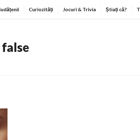
iudățenii
Curiozități
Jocuri & Trivia
Știați că?
T
 false