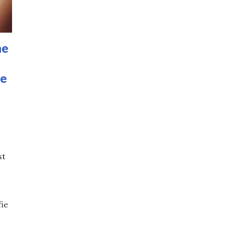
ne
je
st
fie
 purtăm sau nu gene false în 2024? Ce avantaje și dezav