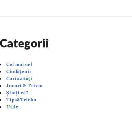
Categorii
Cel mai cel
Ciudățenii
Curiozități
Jocuri & Trivia
Știați că?
Tips&Tricks
Utile