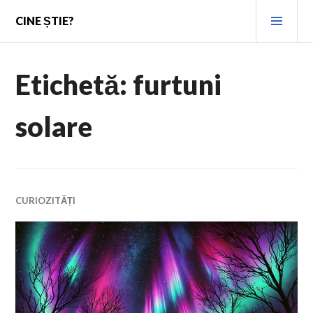
Skip
PRI
CINE ȘTIE?
to
MEN
content
Etichetă:
furtuni
solare
CURIOZITĂȚI