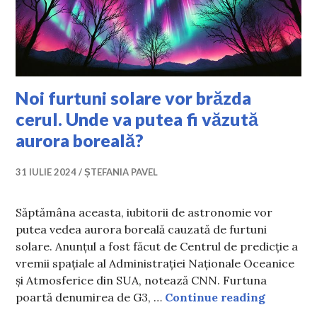
Noi furtuni solare vor brăzda
cerul. Unde va putea fi văzută
aurora boreală?
31 IULIE 2024
ȘTEFANIA PAVEL
Săptămâna aceasta, iubitorii de astronomie vor
putea vedea aurora boreală cauzată de furtuni
solare. Anunțul a fost făcut de Centrul de predicție a
vremii spațiale al Administrației Naționale Oceanice
și Atmosferice din SUA, notează CNN. Furtuna
Noi furtu
poartă denumirea de G3, …
Continue reading