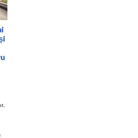
i
și
ru
at,
u