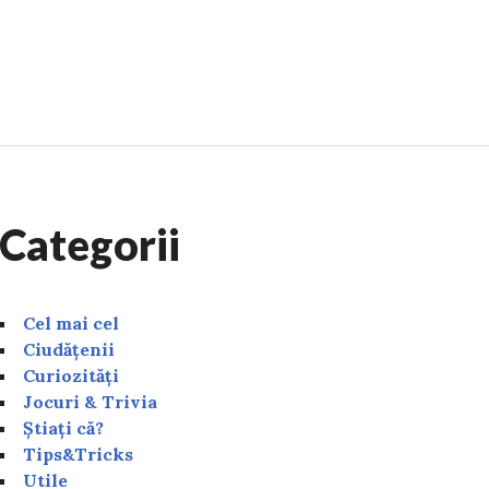
ă nu mai cumperi fructe tăiate și ambalate! Sunt un ade
Categorii
Cel mai cel
Ciudățenii
Curiozități
Jocuri & Trivia
Știați că?
Tips&Tricks
Utile