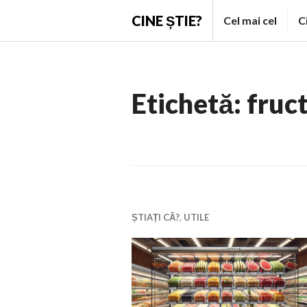
Skip
CINE ȘTIE?
Cel mai cel
C
to
content
Etichetă:
fruc
ȘTIAȚI CĂ?
,
UTILE