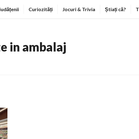
iudățenii
Curiozități
Jocuri & Trivia
Știați că?
T
te in ambalaj