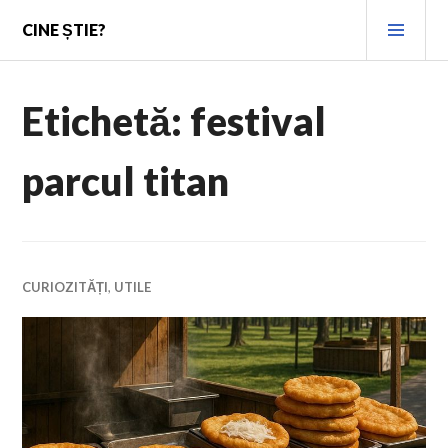
Skip
PRI
CINE ȘTIE?
to
MEN
content
Etichetă:
festival
parcul titan
CURIOZITĂȚI
,
UTILE