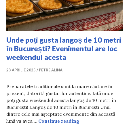
Unde poți gusta langoș de 10 metri
în București? Evenimentul are loc
weekendul acesta
23 APRILIE 2025
PETRE ALINA
Preparatele tradiționale sunt la mare căutare în
prezent, datorită gusturilor autentice. Iată unde
poți gusta weekendul acesta langoș de 10 metri în
București! Langoș de 10 metri în București Unul
dintre cele mai așteptate evenimente din această
Unde poți gusta lang
lună va avea …
Continue reading