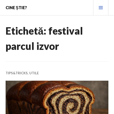
Skip
PRI
CINE ȘTIE?
to
MEN
content
Etichetă:
festival
parcul izvor
TIPS&TRICKS
,
UTILE