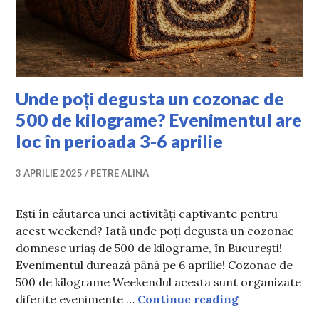
Unde poți degusta un cozonac de
500 de kilograme? Evenimentul are
loc în perioada 3-6 aprilie
3 APRILIE 2025
PETRE ALINA
Ești în căutarea unei activități captivante pentru
acest weekend? Iată unde poți degusta un cozonac
domnesc uriaș de 500 de kilograme, în București!
Evenimentul durează până pe 6 aprilie! Cozonac de
500 de kilograme Weekendul acesta sunt organizate
Unde poți deg
diferite evenimente …
Continue reading