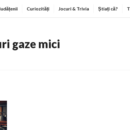
iudățenii
Curiozități
Jocuri & Trivia
Știați că?
T
ri gaze mici