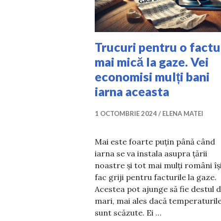
Trucuri pentru o factu
mai mică la gaze. Vei
economisi mulți bani
iarna aceasta
1 OCTOMBRIE 2024
ELENA MATEI
Mai este foarte puțin până când
iarna se va instala asupra țării
noastre și tot mai mulți români îș
fac griji pentru facturile la gaze.
Acestea pot ajunge să fie destul 
mari, mai ales dacă temperaturil
sunt scăzute. Ei …