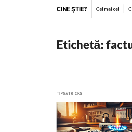
Skip
CINE ȘTIE?
Cel mai cel
C
to
content
Etichetă:
factu
TIPS&TRICKS