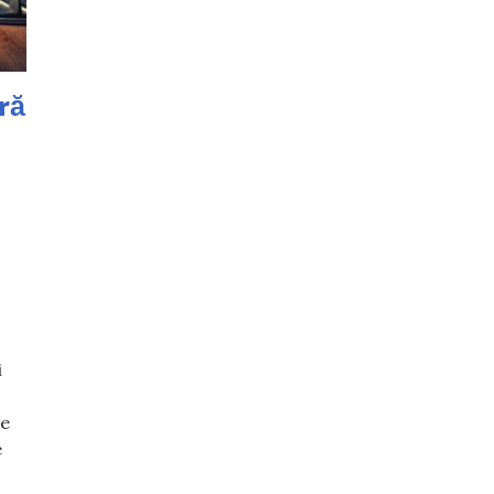
ră
i
de
e