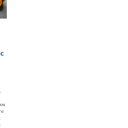
ac
,
jos
re
t
c