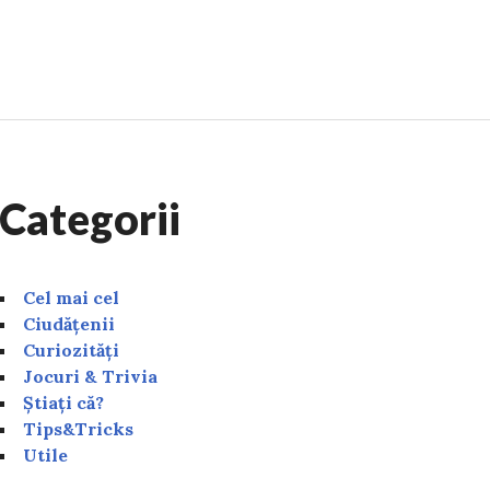
care înlocuiesc dulciurile. Sunt extrem de sănătoase și îț
Categorii
Cel mai cel
Ciudățenii
Curiozități
Jocuri & Trivia
Știați că?
Tips&Tricks
Utile