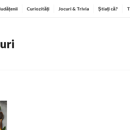
iudățenii
Curiozități
Jocuri & Trivia
Știați că?
T
uri