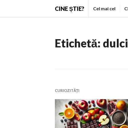
Skip
CINE ȘTIE?
Cel mai cel
C
to
content
Etichetă:
dulci
CURIOZITĂȚI