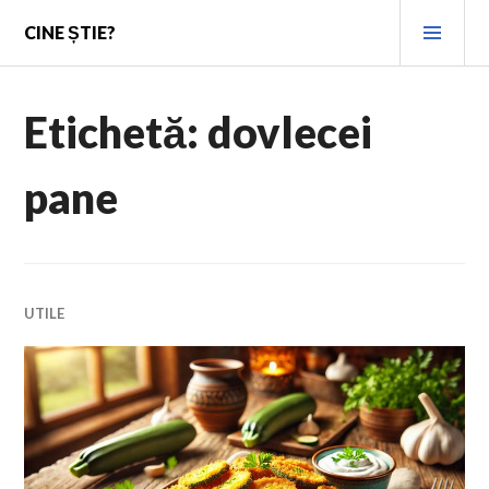
Skip
PRI
CINE ȘTIE?
to
MEN
content
Etichetă:
dovlecei
pane
UTILE