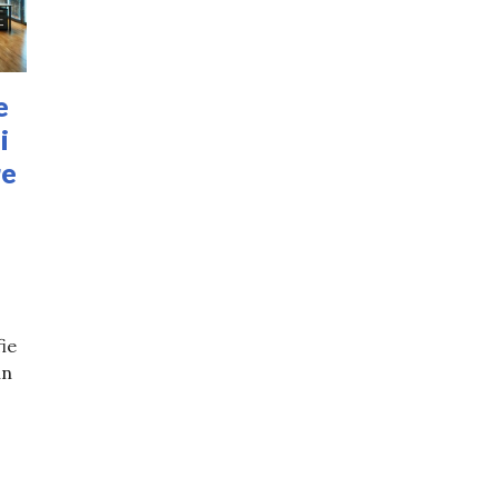
e
i
re
fie
in