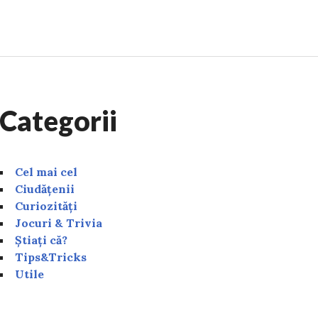
tivitate unde se câștigă cei mai mulți bani. Meseria car
Categorii
Cel mai cel
Ciudățenii
Curiozități
Jocuri & Trivia
Știați că?
Tips&Tricks
Utile