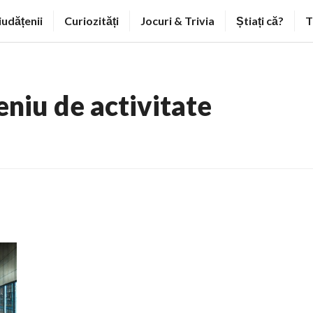
iudățenii
Curiozități
Jocuri & Trivia
Știați că?
T
niu de activitate