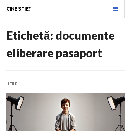
Skip
PRI
CINE ȘTIE?
to
MEN
content
Etichetă:
documente
eliberare pasaport
UTILE