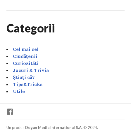
Categorii
Cel mai cel
Ciudățenii
Curiozități
Jocuri & Trivia
Știați că?
Tips&Tricks
Utile
Facebook
Un produs
Dogan Media International S.A.
© 2024.