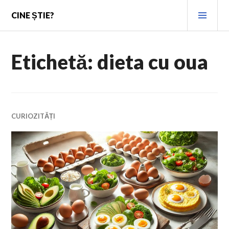
Skip
PRI
CINE ȘTIE?
to
MEN
content
Etichetă:
dieta cu oua
CURIOZITĂȚI