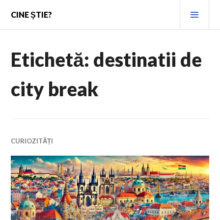
Skip
PRI
CINE ȘTIE?
to
MEN
content
Etichetă:
destinatii de
city break
CURIOZITĂȚI