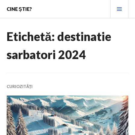
Skip
PRI
CINE ȘTIE?
to
MEN
content
Etichetă:
destinatie
sarbatori 2024
CURIOZITĂȚI