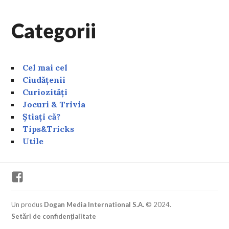
Categorii
Cel mai cel
Ciudățenii
Curiozități
Jocuri & Trivia
Știați că?
Tips&Tricks
Utile
Facebook
Un produs
Dogan Media International S.A.
© 2024.
Setări de confidențialitate