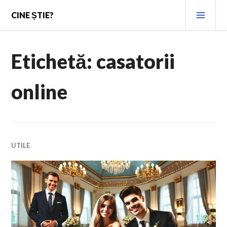
Skip
PRI
CINE ȘTIE?
to
MEN
content
Etichetă:
casatorii
online
UTILE