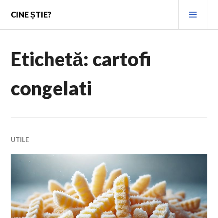
Skip
PRI
CINE ȘTIE?
to
MEN
content
Etichetă:
cartofi
congelati
UTILE