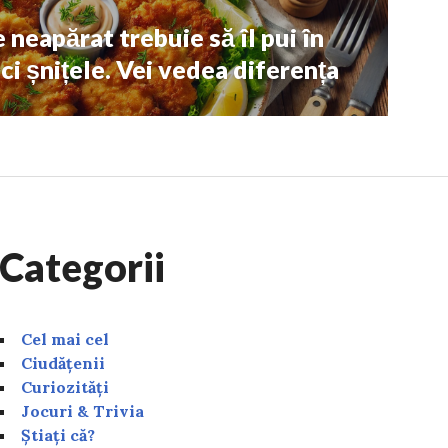
 neapărat trebuie să îl pui în
ci șnițele. Vei vedea diferența
Categorii
Cel mai cel
Ciudățenii
Curiozități
Jocuri & Trivia
Știați că?