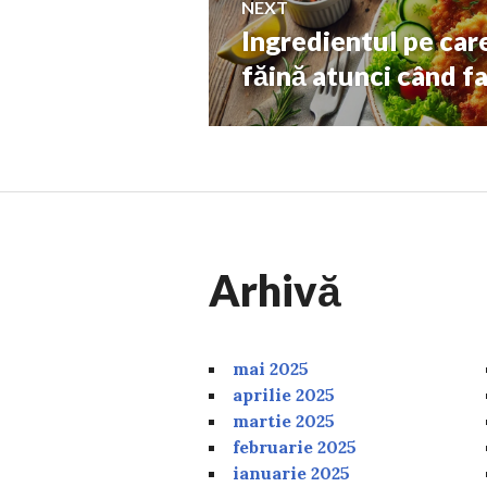
NEXT
Ingredientul pe care
Next
post:
făină atunci când fa
Arhivă
mai 2025
aprilie 2025
martie 2025
februarie 2025
ianuarie 2025