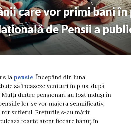
ii care vor primi bani în 
ațională de Pensii a public
lus la
pensie
. Începând din luna
buie să încaseze venituri în plus, după
 Mulți dintre pensionari au fost induși în
pensiile lor se vor majora semnificativ,
 tot sufletul. Prețurile s-au mărit
alculează foarte atent fiecare bănuț în