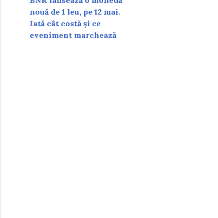
BNR lansează o monedă
nouă de 1 leu, pe 12 mai.
Iată cât costă și ce
eveniment marchează