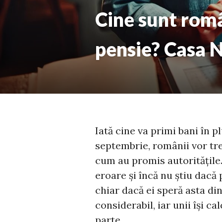
Cine sunt român
pensie? Casa N
Iată cine va primi bani în p
septembrie, românii vor tre
cum au promis autoritățile.
eroare și încă nu știu dacă 
chiar dacă ei speră asta din
considerabil, iar unii își c
parte.