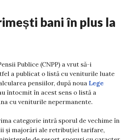
imești bani în plus la
ensii Publice (CNPP) a vrut să-i
fel a publicat o listă cu veniturile luate
ecalcularea pensiilor, după noua
Lege
au întocmit în acest sens o listă a
una cu veniturile nepermanente.
prima categorie intră sporul de vechime în
 şi majorări ale retribuţiei tarifare,
inisterele de resort, sporuri cu caracter