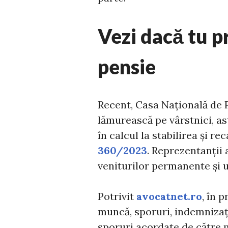
Vezi dacă tu pr
pensie
Recent, Casa Națională de P
lămurească pe vârstnici, ast
în calcul la stabilirea și r
360/2023
. Reprezentanții 
veniturilor permanente și 
Potrivit
avocatnet.ro
, în 
muncă, sporuri, indemnizaţii
sporuri acordate de către m