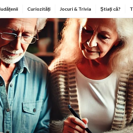
iudățenii
Curiozități
Jocuri & Trivia
Știați că?
T