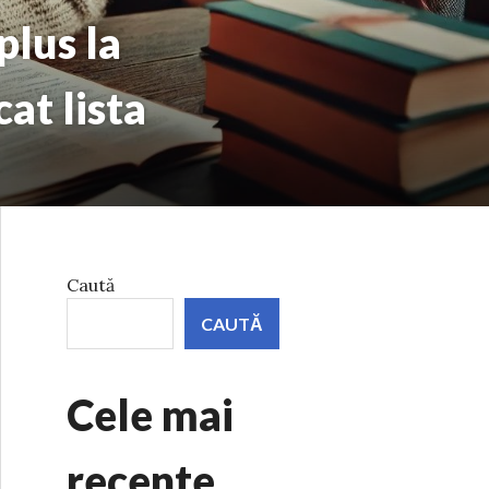
plus la
at lista
Caută
CAUTĂ
Cele mai
recente