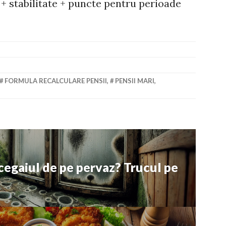
 + stabilitate + puncte pentru perioade
FORMULA RECALCULARE PENSII
,
PENSII MARI
,
egaiul de pe pervaz? Trucul pe