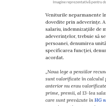
Imagine reprezentativă pentru do
Veniturile neparmanente în
dovedite prin adeverințe. Ai
salariu, indemnizaţiile de 
adeverințelor, trebuie să se
persoanei, denumirea unităţ
specificarea funcţiei, denu
acordat.
„Noua lege a pensiilor recun
sunt valorificate în calculul
anterior nu erau valorifica
prime, premii, al 13-lea sala
care sunt prevăzute în
HG n