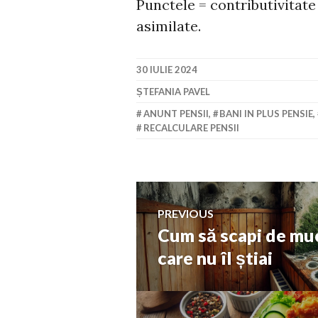
Punctele = contributivitate
asimilate.
30 IULIE 2024
ȘTEFANIA PAVEL
ANUNT PENSII
,
BANI IN PLUS PENSIE
,
RECALCULARE PENSII
Navigare
PREVIOUS
Cum să scapi de muc
Previous
în
post:
care nu îl știai
articole