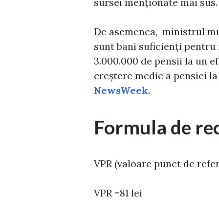
sursei menționate mai sus.
De asemenea, ministrul mu
sunt bani suficienți pentru
3.000.000 de pensii la un ef
creștere medie a pensiei la
NewsWeek
.
Formula de rec
VPR (valoare punct de refe
VPR =81 lei