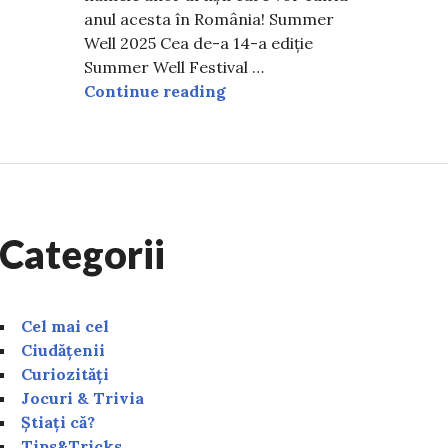
anul acesta în România! Summer
Well 2025 Cea de-a 14-a ediție
ii artiști care și-au confirmat prezența la UNTOLD 202
Summer Well Festival …
Când sunt organizate Summer
Continue reading
Categorii
Cel mai cel
Ciudățenii
Curiozități
Jocuri & Trivia
Știați că?
Tips&Tricks