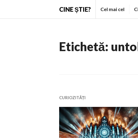
Skip
CINE ȘTIE?
Cel mai cel
C
to
content
Etichetă:
unto
CURIOZITĂȚI