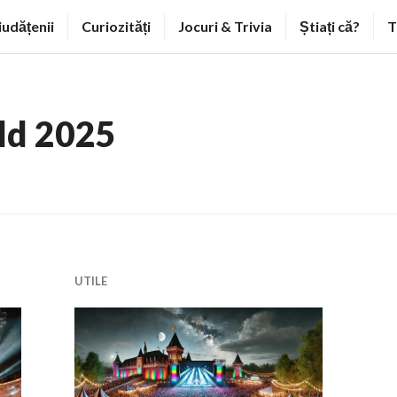
iudățenii
Curiozități
Jocuri & Trivia
Știați că?
T
ld 2025
UTILE