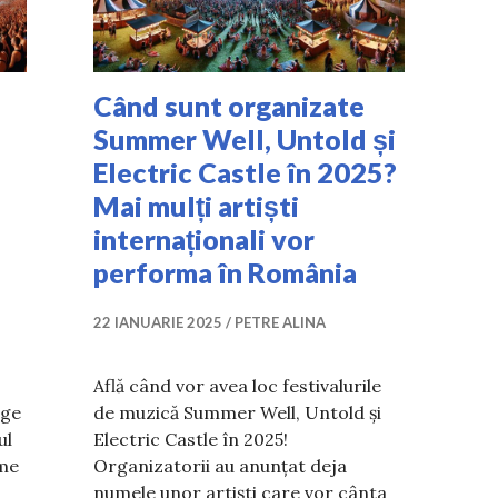
i
Când sunt organizate
Summer Well, Untold și
Electric Castle în 2025?
Mai mulți artiști
internaționali vor
performa în România
22 IANUARIE 2025
PETRE ALINA
Află când vor avea loc festivalurile
nge
de muzică Summer Well, Untold și
ul
Electric Castle în 2025!
ime
Organizatorii au anunțat deja
numele unor artiști care vor cânta