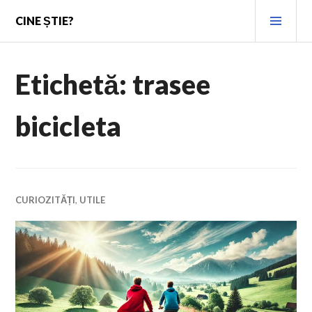
Skip
PRI
CINE ȘTIE?
to
MEN
content
Etichetă:
trasee
bicicleta
CURIOZITĂȚI
,
UTILE