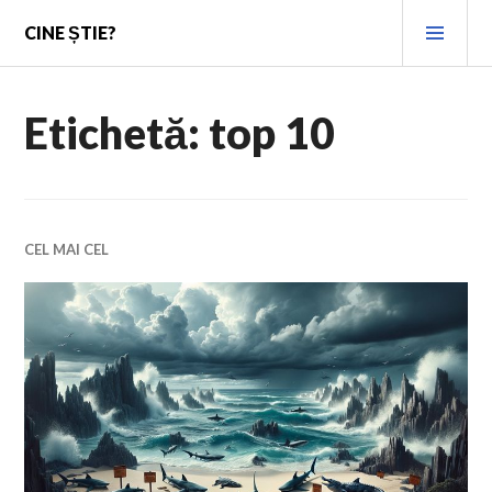
Skip
PRI
CINE ȘTIE?
to
MEN
content
Etichetă:
top 10
CEL MAI CEL