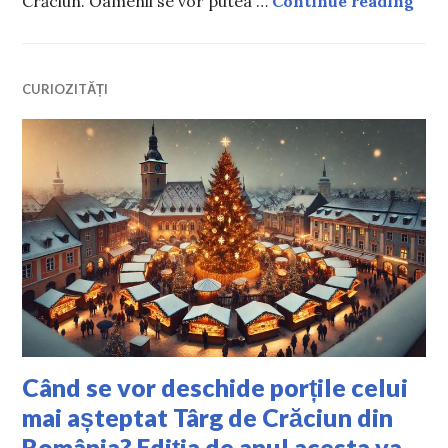
Crăciun. Oamenii se vor putea …
Continue reading
CURIOZITĂȚI
Când se vor deschide porțile celui
mai așteptat Târg de Crăciun din
România? Ediția de anul acesta va