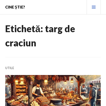
Skip
PRI
CINE ȘTIE?
to
MEN
content
Etichetă:
targ de
craciun
UTILE