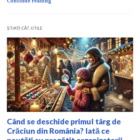
Ce poți face weekendul acesta în Bu
Continue reading
ȘTIAȚI CĂ?
,
UTILE
Când se deschide primul târg de
Crăciun din România? Iată ce