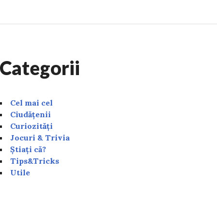
Categorii
Cel mai cel
Ciudățenii
Curiozități
Jocuri & Trivia
Știați că?
Tips&Tricks
Utile