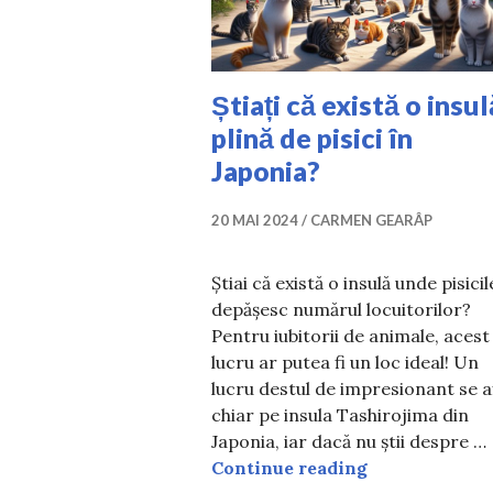
Știați că există o insul
plină de pisici în
Japonia?
20 MAI 2024
CARMEN GEARÂP
Știai că există o insulă unde pisicil
depășesc numărul locuitorilor?
Pentru iubitorii de animale, acest
lucru ar putea fi un loc ideal! Un
lucru destul de impresionant se a
chiar pe insula Tashirojima din
Japonia, iar dacă nu știi despre …
Știați că exist
Continue reading