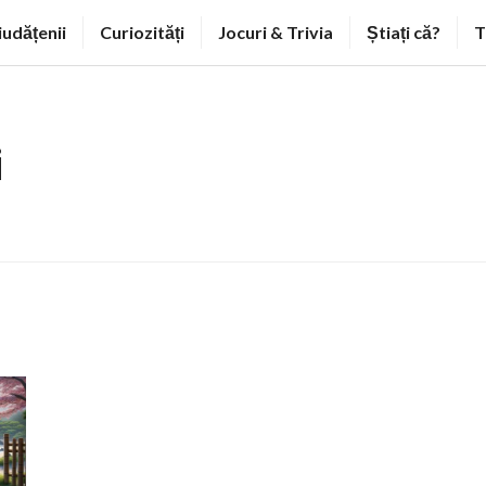
iudățenii
Curiozități
Jocuri & Trivia
Știați că?
T
i