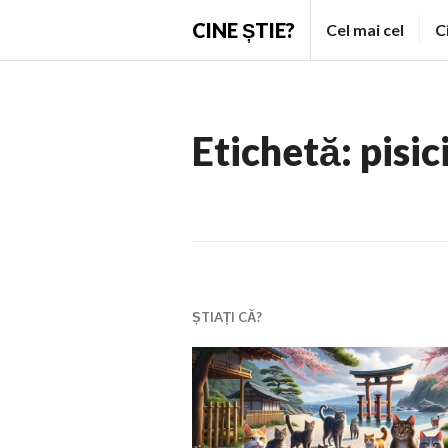
Skip
CINE ȘTIE?
Cel mai cel
C
to
content
Etichetă:
pisic
ȘTIAȚI CĂ?