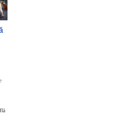
ă
e
flă
ă o insulă plină de pisici în Japonia?