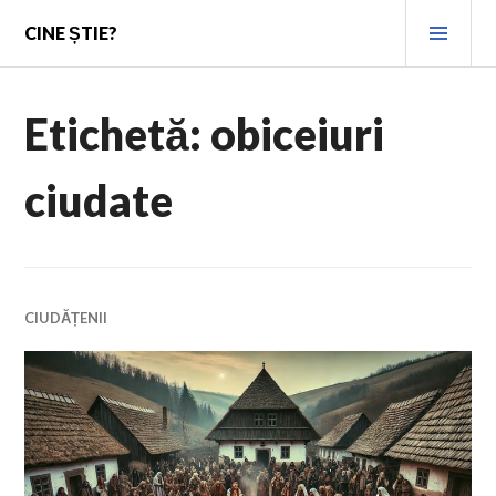
Skip
PRI
CINE ȘTIE?
to
MEN
content
Etichetă:
obiceiuri
ciudate
CIUDĂȚENII