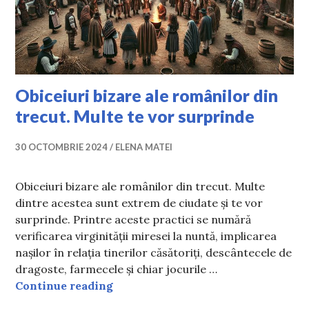
Obiceiuri bizare ale românilor din
trecut. Multe te vor surprinde
30 OCTOMBRIE 2024
ELENA MATEI
Obiceiuri bizare ale românilor din trecut. Multe
dintre acestea sunt extrem de ciudate și te vor
surprinde. Printre aceste practici se numără
verificarea virginității miresei la nuntă, implicarea
nașilor în relația tinerilor căsătoriți, descântecele de
dragoste, farmecele și chiar jocurile …
Obiceiuri bizare ale românilor din 
Continue reading