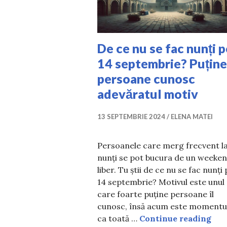
De ce nu se fac nunți p
14 septembrie? Puține
persoane cunosc
adevăratul motiv
13 SEPTEMBRIE 2024
ELENA MATEI
Persoanele care merg frecvent l
nunți se pot bucura de un weeke
liber. Tu știi de ce nu se fac nunți
14 septembrie? Motivul este unul
care foarte puține persoane îl
cunosc, însă acum este momentu
De 
ca toată …
Continue reading