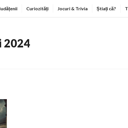
iudățenii
Curiozități
Jocuri & Trivia
Știați că?
T
i 2024