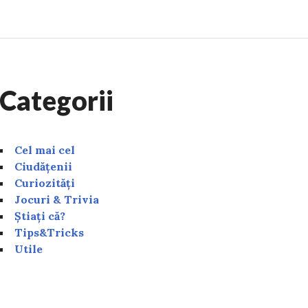
Categorii
Cel mai cel
Ciudățenii
Curiozități
Jocuri & Trivia
Știați că?
Tips&Tricks
Utile