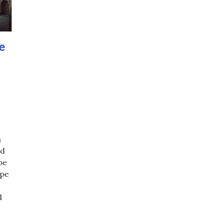
e
a
nd
 pe
 pe
l
ce nu se fac nunți pe 14 septembrie? Puține persoane cu