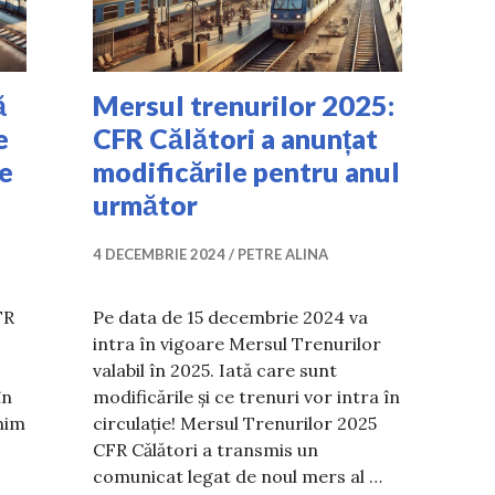
ă
Mersul trenurilor 2025:
e
CFR Călători a anunțat
de
modificările pentru anul
următor
4 DECEMBRIE 2024
PETRE ALINA
FR
Pe data de 15 decembrie 2024 va
intra în vigoare Mersul Trenurilor
valabil în 2025. Iată care sunt
în
modificările și ce trenuri vor intra în
inim
circulație! Mersul Trenurilor 2025
CFR Călători a transmis un
comunicat legat de noul mers al …