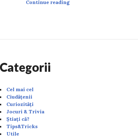
Mersul trenurilor 2025: CFR
Continue reading
uspendă mai multe trenuri. Care sunt rutele afectate d
Categorii
Cel mai cel
Ciudățenii
Curiozități
Jocuri & Trivia
Știați că?
Tips&Tricks
Utile