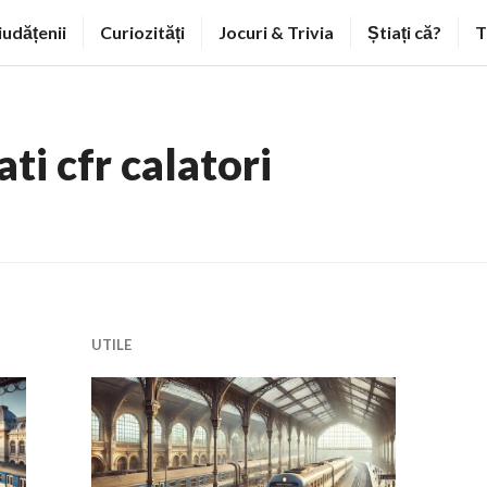
iudățenii
Curiozități
Jocuri & Trivia
Știați că?
T
ti cfr calatori
UTILE