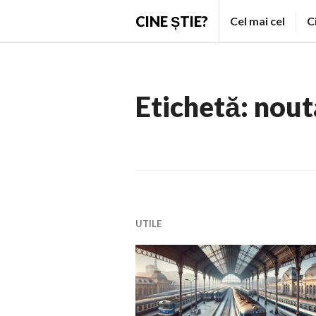
Skip
CINE ȘTIE?
Cel mai cel
C
to
content
Etichetă:
nouta
UTILE