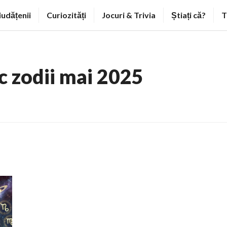
iudățenii
Curiozități
Jocuri & Trivia
Știați că?
T
c zodii mai 2025