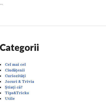
 …
asă zi din luna mai pentru fiecare zodie în parte. Apar 
Categorii
Cel mai cel
Ciudățenii
Curiozități
Jocuri & Trivia
Știați că?
Tips&Tricks
Utile