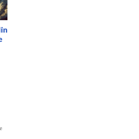
din
e
e