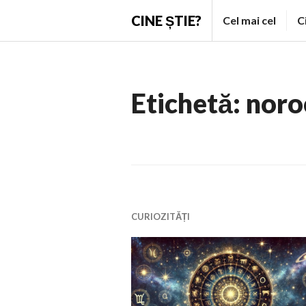
Skip
CINE ȘTIE?
Cel mai cel
C
to
content
Etichetă:
noro
CURIOZITĂȚI