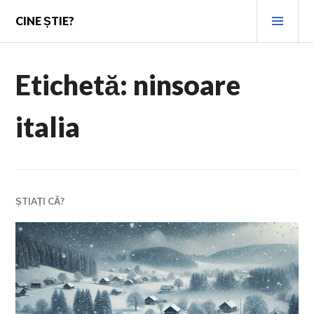
Skip
PRI
CINE ȘTIE?
to
MEN
content
Etichetă:
ninsoare
italia
ȘTIAȚI CĂ?