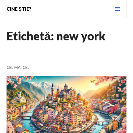
Skip
PRI
CINE ȘTIE?
to
MEN
content
Etichetă:
new york
CEL MAI CEL