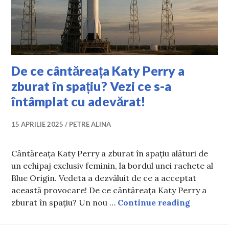
De ce cântăreața Katy Perry a
zburat în spațiu? Vezi ce s-a
întâmplat cu adevărat!
15 APRILIE 2025
PETRE ALINA
Cântăreața Katy Perry a zburat în spațiu alături de
un echipaj exclusiv feminin, la bordul unei rachete al
Blue Origin. Vedeta a dezvăluit de ce a acceptat
această provocare! De ce cântăreața Katy Perry a
De ce cân
zburat în spațiu? Un nou …
Continue reading