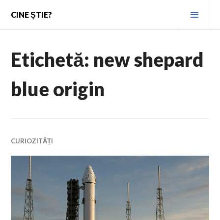
Skip
PRI
CINE ȘTIE?
to
MEN
content
Etichetă:
new shepard
blue origin
CURIOZITĂȚI