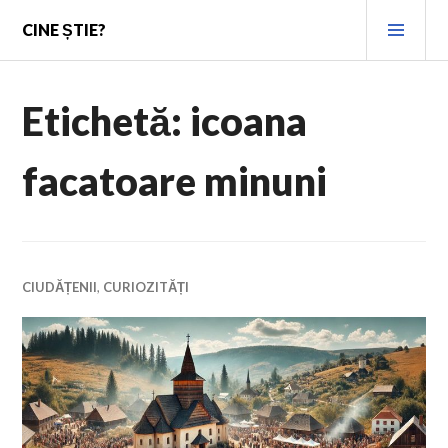
Skip
PRI
CINE ȘTIE?
to
MEN
content
Etichetă:
icoana
facatoare minuni
CIUDĂȚENII
,
CURIOZITĂȚI