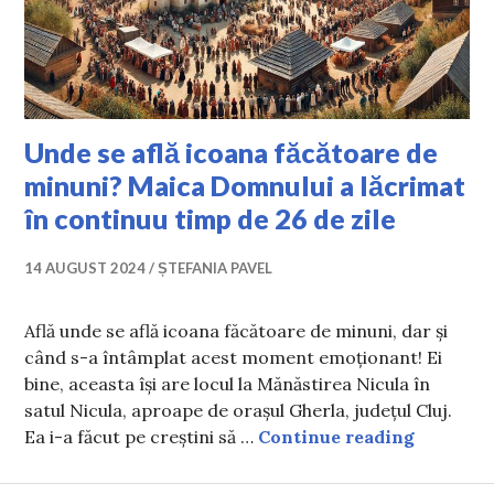
Unde se află icoana făcătoare de
minuni? Maica Domnului a lăcrimat
în continuu timp de 26 de zile
14 AUGUST 2024
ȘTEFANIA PAVEL
Află unde se află icoana făcătoare de minuni, dar și
când s-a întâmplat acest moment emoționant! Ei
bine, aceasta își are locul la Mănăstirea Nicula în
satul Nicula, aproape de orașul Gherla, județul Cluj.
Unde se 
Ea i-a făcut pe creștini să …
Continue reading