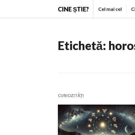
Skip
CINE ȘTIE?
Cel mai cel
C
to
content
Etichetă:
horo
CURIOZITĂȚI