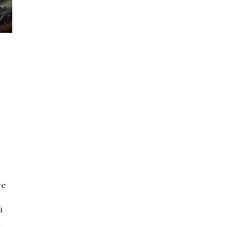
re
i
a