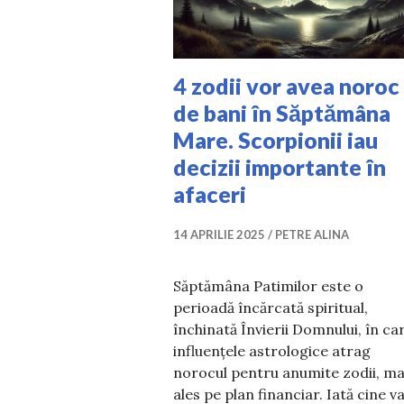
4 zodii vor avea noroc
de bani în Săptămâna
Mare. Scorpionii iau
decizii importante în
afaceri
14 APRILIE 2025
PETRE ALINA
Săptămâna Patimilor este o
perioadă încărcată spiritual,
închinată Învierii Domnului, în ca
influențele astrologice atrag
norocul pentru anumite zodii, ma
ales pe plan financiar. Iată cine v