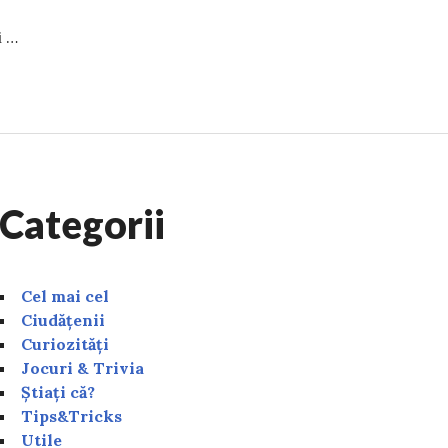
i …
ea noroc de bani în Săptămâna Mare. Scorpionii iau deci
Categorii
Cel mai cel
Ciudățenii
Curiozități
Jocuri & Trivia
Știați că?
Tips&Tricks
Utile