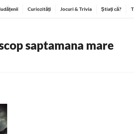
iudățenii
Curiozități
Jocuri & Trivia
Știați că?
T
scop saptamana mare