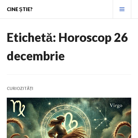
Skip
PRI
CINE ȘTIE?
to
MEN
content
Etichetă:
Horoscop 26
decembrie
CURIOZITĂȚI