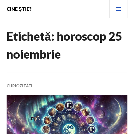
Skip
PRI
CINE ȘTIE?
to
MEN
content
Etichetă:
horoscop 25
noiembrie
CURIOZITĂȚI