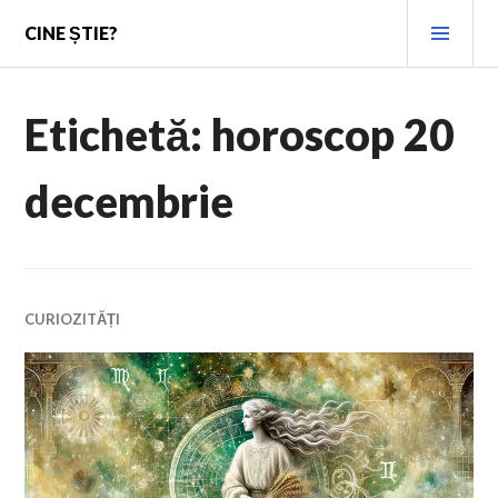
Skip
PRI
CINE ȘTIE?
to
MEN
content
Etichetă:
horoscop 20
decembrie
CURIOZITĂȚI