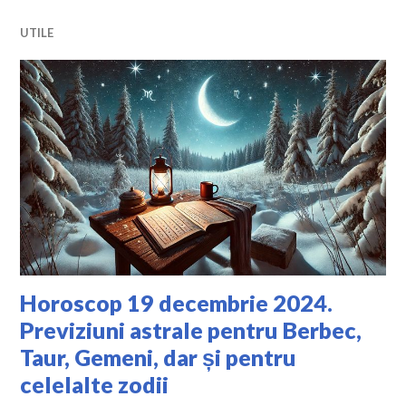
UTILE
Horoscop 19 decembrie 2024.
Previziuni astrale pentru Berbec,
Taur, Gemeni, dar și pentru
celelalte zodii