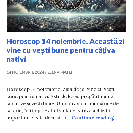
Horoscop 14 noiembrie. Această zi
vine cu vești bune pentru câțiva
nativi
14 NOIEMBRIE 2024
ELENA MATEI
Horoscop 14 noiembrie. Ziua de joi vine cu vești
bune pentru nativi. Astrele le-au pregătit numai
surprize și vești bune. Un nativ va primi mărire de
salariu, în timp ce altul va face câteva achiziții
Horosco
importante. Află dacă și tu …
Continue reading