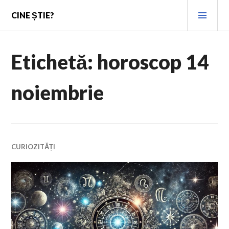
Skip
PRI
CINE ȘTIE?
to
MEN
content
Etichetă:
horoscop 14
noiembrie
CURIOZITĂȚI