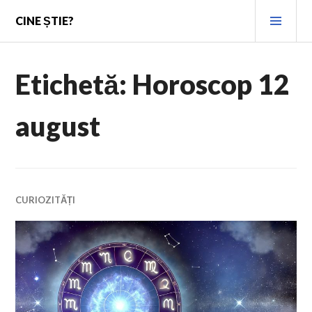
Skip
PRI
CINE ȘTIE?
to
MEN
content
Etichetă:
Horoscop 12
august
CURIOZITĂȚI