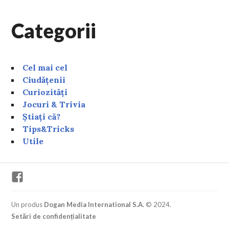
Categorii
Cel mai cel
Ciudățenii
Curiozități
Jocuri & Trivia
Știați că?
Tips&Tricks
Utile
Facebook
Un produs
Dogan Media International S.A.
© 2024.
Setări de confidențialitate