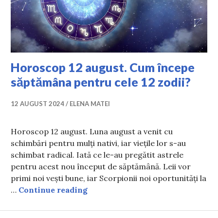
Horoscop 12 august. Cum începe
săptămâna pentru cele 12 zodii?
12 AUGUST 2024
ELENA MATEI
Horoscop 12 august. Luna august a venit cu
schimbări pentru mulți nativi, iar viețile lor s-au
schimbat radical. Iată ce le-au pregătit astrele
pentru acest nou început de săptămână. Leii vor
primi noi vești bune, iar Scorpionii noi oportunități la
Horoscop 12 august. Cum începe s
…
Continue reading