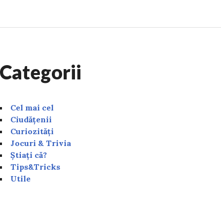
Categorii
Cel mai cel
Ciudățenii
Curiozități
Jocuri & Trivia
Știați că?
Tips&Tricks
Utile