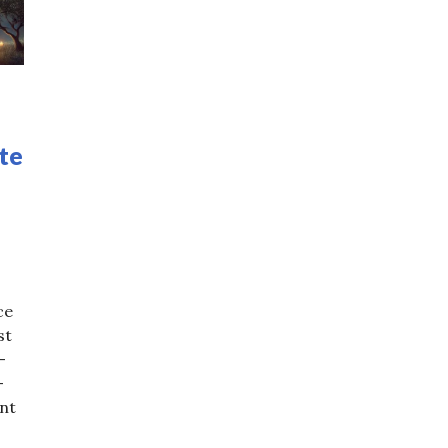
te
ce
st
–
–
unt
scop de weekend pentru 12 – 13 aprilie 2025. Balanțele a