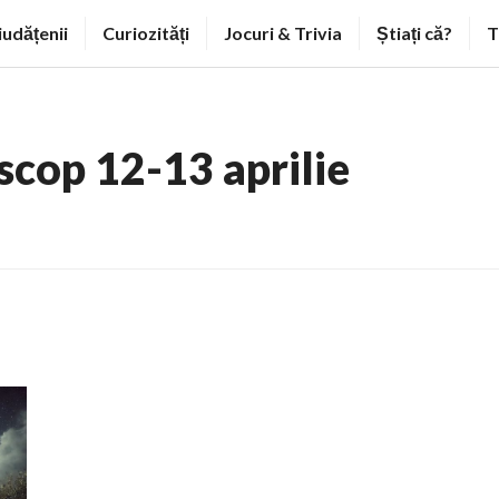
iudățenii
Curiozități
Jocuri & Trivia
Știați că?
T
scop 12-13 aprilie