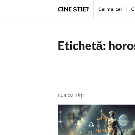
Skip
CINE ȘTIE?
Cel mai cel
C
to
content
Etichetă:
horo
CURIOZITĂȚI