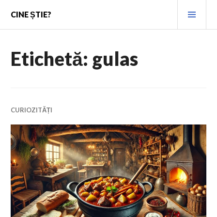
Skip
PRI
CINE ȘTIE?
to
MEN
content
Etichetă:
gulas
CURIOZITĂȚI