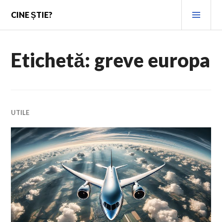
Skip
PRI
CINE ȘTIE?
to
MEN
content
Etichetă:
greve europa
UTILE