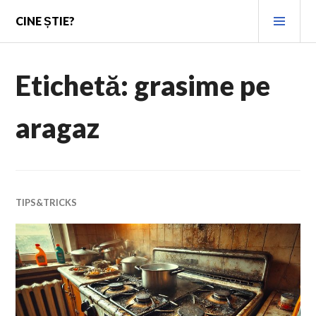
Skip
PRI
CINE ȘTIE?
to
MEN
content
Etichetă:
grasime pe
aragaz
TIPS&TRICKS