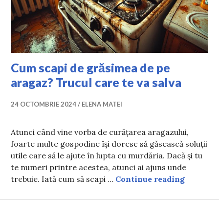
Cum scapi de grăsimea de pe
aragaz? Trucul care te va salva
24 OCTOMBRIE 2024
ELENA MATEI
Atunci când vine vorba de curățarea aragazului,
foarte multe gospodine își doresc să găsească soluții
utile care să le ajute în lupta cu murdăria. Dacă și tu
te numeri printre acestea, atunci ai ajuns unde
Cum scap
trebuie. Iată cum să scapi …
Continue reading