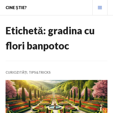
Skip
PRI
CINE ȘTIE?
to
MEN
content
Etichetă:
gradina cu
flori banpotoc
CURIOZITĂȚI
,
TIPS&TRICKS