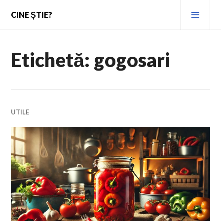
Skip
PRI
CINE ȘTIE?
to
MEN
content
Etichetă:
gogosari
UTILE