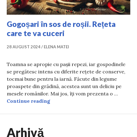
Gogoșari în sos de roșii. Rețeta
care te va cuceri
28 AUGUST 2024
ELENA MATEI
Toamna se apropie cu pașii repezi, iar gospodinele
se pregătesc intens cu diferite rețete de conserve,
tocmai bune pentru la iarnă. Făcute din legume
proaspete din grădină, acestea sunt un deliciu pe
mesele românilor. Mai jos, îți vom prezenta o …
Gogoșari în sos de roșii. Rețeta car
Continue reading
Arhivă