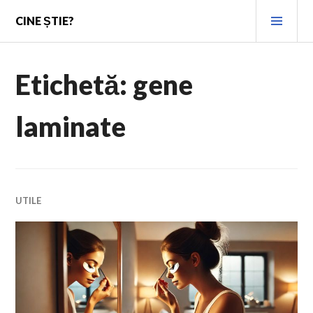
Skip
PRI
CINE ȘTIE?
to
MEN
content
Etichetă:
gene
laminate
UTILE