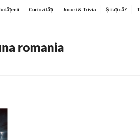
iudățenii
Curiozități
Jocuri & Trivia
Știați că?
T
una romania