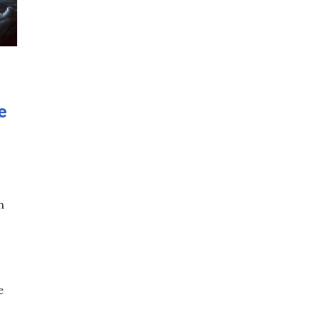
e
n
e