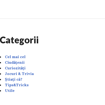
 vine ciclonul Ashley în România? Acesta aduce un var 
Categorii
Cel mai cel
Ciudățenii
Curiozități
Jocuri & Trivia
Știați că?
Tips&Tricks
Utile