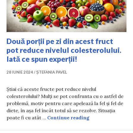
Două porții pe zi din acest fruct
pot reduce nivelul colesterolului.
Iată ce spun experții!
28 IUNIE 2024
ȘTEFANIA PAVEL
Știai că aceste fructe pot reduce nivelul
colesterolului? Mulți se pot confrunta cu o astfel de
problemă, motiv pentru care apelează la fel și fel de
diete, în așa fel încât totul să se rezolve. Situația
Două porții pe zi d
poate fi cu atât …
Continue reading