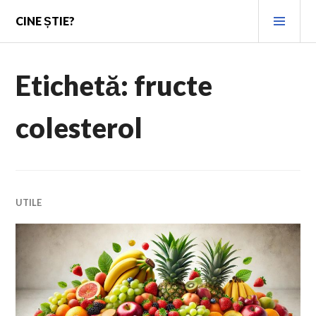
Skip
PRI
CINE ȘTIE?
to
MEN
content
Etichetă:
fructe
colesterol
UTILE