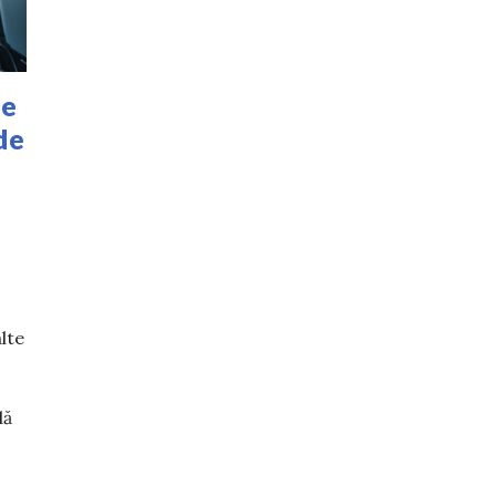
de
de
lte
dă
frica de avion? Trucuri simple de pus în practică