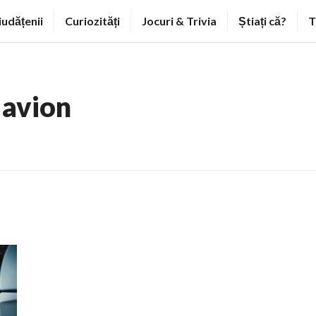
iudățenii
Curiozități
Jocuri & Trivia
Știați că?
T
 avion