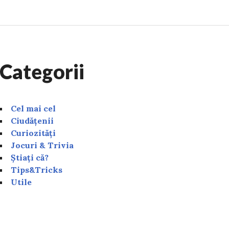
Categorii
Cel mai cel
Ciudățenii
Curiozități
Jocuri & Trivia
Știați că?
Tips&Tricks
Utile