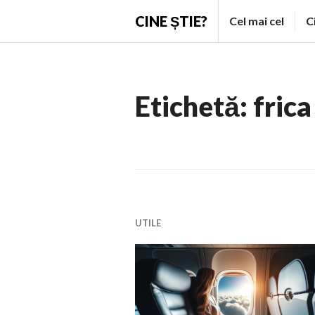
Skip
CINE ȘTIE?
Cel mai cel
C
to
content
Etichetă:
frica
UTILE