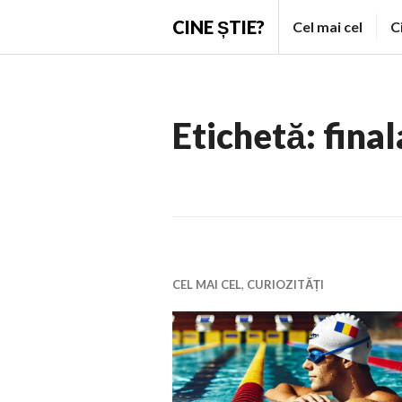
Skip
CINE ȘTIE?
Cel mai cel
C
to
content
Etichetă:
fina
CEL MAI CEL
,
CURIOZITĂȚI