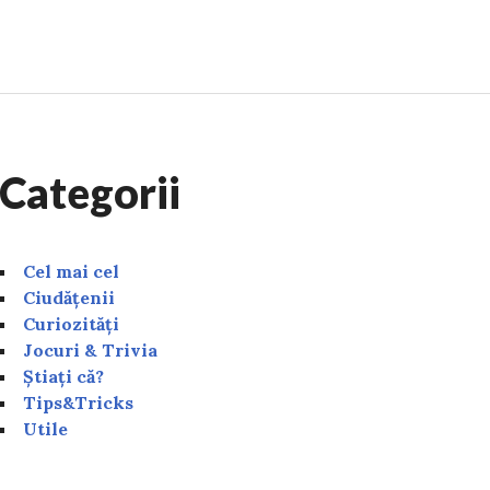
, cel mai rapid înotător de la Jocurile Olimpice 2024. Câ
Categorii
Cel mai cel
Ciudățenii
Curiozități
Jocuri & Trivia
Știați că?
Tips&Tricks
Utile