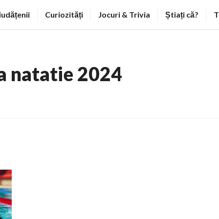
iudățenii
Curiozități
Jocuri & Trivia
Știați că?
T
la natatie 2024