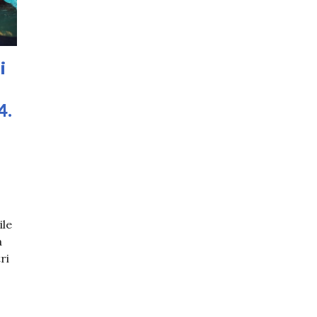
i
4.
ile
a
ri