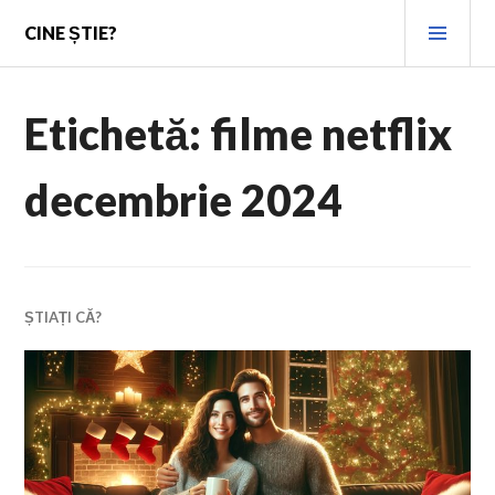
Skip
PRI
CINE ȘTIE?
to
MEN
content
Etichetă:
filme netflix
decembrie 2024
ȘTIAȚI CĂ?