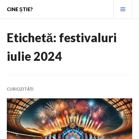
Skip
PRI
CINE ȘTIE?
to
MEN
content
Etichetă:
festivaluri
iulie 2024
CURIOZITĂȚI